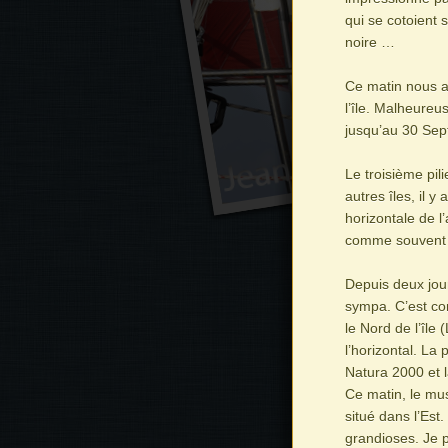
qui se cotoient 
noire …
Ce matin nous a
l’île. Malheure
jusqu’au 30 Sep
Le troisième pil
autres îles, il y
horizontale de l
comme souvent su
Depuis deux jour
sympa. C’est co
le Nord de l’île
l’horizontal. La 
Natura 2000 et l
Ce matin, le mu
situé dans l’Est
grandioses. Je 