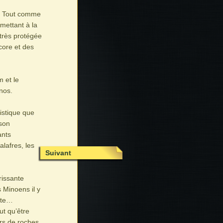
. Tout comme
mettant à la
 très protégée
core et des
 et le
nos.
istique que
 son
ants
lafres, les
Suivant
rissante
 Minoens il y
nite…
ut qu’être
rs de roches