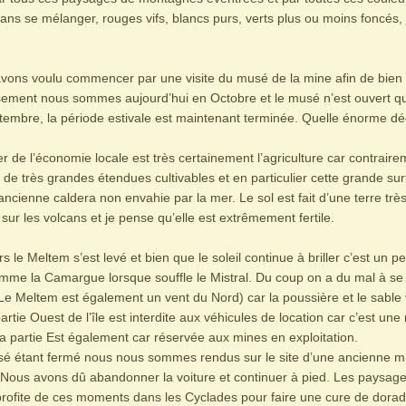
sans se mélanger, rouges vifs, blancs purs, verts plus ou moins foncés, 
vons voulu commencer par une visite du musé de la mine afin de bie
usement nous sommes aujourd’hui en Octobre et le musé n’est ouvert qu
tembre, la période estivale est maintenant terminée. Quelle énorme dé
ier de l’économie locale est très certainement l’agriculture car contrair
 a de très grandes étendues cultivables et en particulier cette grande su
’ancienne caldera non envahie par la mer. Le sol est fait d’une terre trè
r les volcans et je pense qu’elle est extrêmement fertile.
s le Meltem s’est levé et bien que le soleil continue à briller c’est un 
mme la Camargue lorsque souffle le Mistral. Du coup on a du mal à se
 (Le Meltem est également un vent du Nord) car la poussière et le sable 
partie Ouest de l’île est interdite aux véhicules de location car c’est une
a partie Est également car réservée aux mines en exploitation.
sé étant fermé nous nous sommes rendus sur le site d’une ancienne min
. Nous avons dû abandonner la voiture et continuer à pied. Les paysage
profite de ces moments dans les Cyclades pour faire une cure de dora