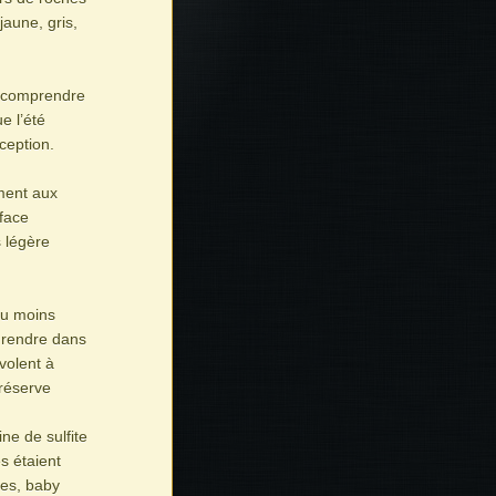
jaune, gris,
n comprendre
e l’été
ception.
ement aux
rface
s légère
peu moins
 rendre dans
volent à
 réserve
e de sulfite
s étaient
des, baby