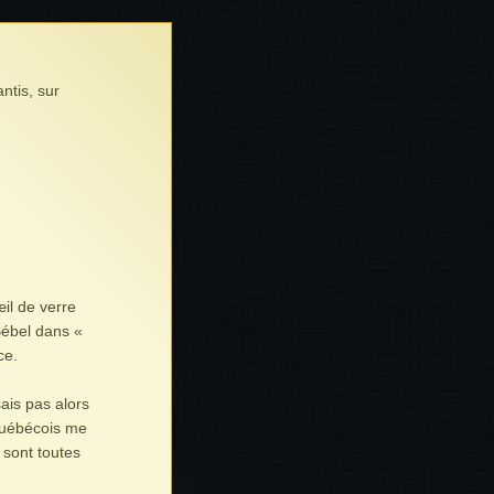
ntis, sur
il de verre
 Bébel dans «
ce.
ais pas alors
 Québécois me
 sont toutes