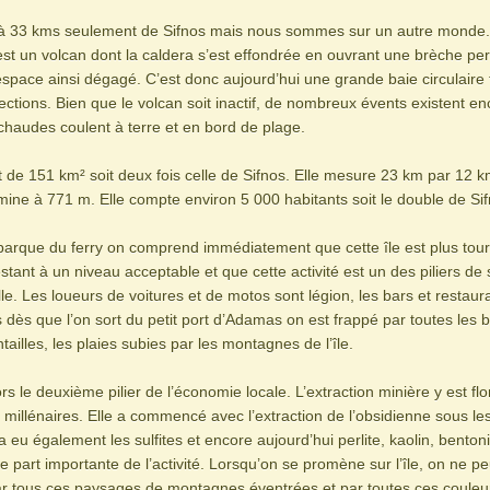
 à 33 kms seulement de Sifnos mais nous sommes sur un autre monde
est un volcan dont la caldera s’est effondrée en ouvrant une brèche per
espace ainsi dégagé. C’est donc aujourd’hui une grande baie circulaire
rections. Bien que le volcan soit inactif, de nombreux évents existent en
chaudes coulent à terre et en bord de plage.
t de 151 km² soit deux fois celle de Sifnos. Elle mesure 23 km par 12 km
ulmine à 771 m. Elle compte environ 5 000 habitants soit le double de Sif
barque du ferry on comprend immédiatement que cette île est plus tour
estant à un niveau acceptable et que cette activité est un des piliers de
e. Les loueurs de voitures et de motos sont légion, les bars et restaur
dès que l’on sort du petit port d’Adamas on est frappé par toutes les ba
tailles, les plaies subies par les montagnes de l’île.
s le deuxième pilier de l’économie locale. L’extraction minière y est flo
 millénaires. Elle a commencé avec l’extraction de l’obsidienne sous les
 a eu également les sulfites et encore aujourd’hui perlite, kaolin, bento
e part importante de l’activité. Lorsqu’on se promène sur l’île, on ne pe
r tous ces paysages de montagnes éventrées et par toutes ces couleu