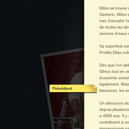
Milos se trouve
Santorin, Milos 
mer d’envahir l’
de toutes les di
sources d’eaux 
Sa superficie es
Profitis Elias c
Dès que l’on dé
Sifnos tout en r
économie actuell
également. Mais 
Précédent
blessures, les en
On découvre alor
depuis plusieurs
a 4000 ans. Il y
contribuent à un
impressionné pa