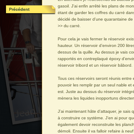
gasoil. J’ai enfin arrêté les plans de mo
Précédent
étant de garder les coffres du carré dans
décidé de baisser d’une quarantaine de 
>> du carré.
Pour cela je vais fermer le réservoir exis
hauteur. Un réservoir d’environ 200 litres
dessus de la quille. Au dessus je vais co
rapportés en contreplaqué époxy d’envir
réservoir tribord et un réservoir bâbord.
Tous ces réservoirs seront réunis entre
pouvoir les remplir par un seul nable et e
est. Juste au dessus du réservoir intégr
mènera les liquides inopportuns directem
J’ai maintenant hâte d’attaquer, je sais q
à construire ce système. J’en ai pour q
également devoir reconstruite les planch
démoli. Ensuite il va falloir refaire à neu