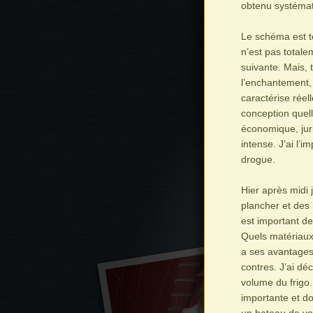
obtenu systémat
Le schéma est to
n’est pas totale
suivante. Mais, t
l’enchantement,
caractérise réel
conception quelle
économique, jur
intense. J’ai l’
drogue.
Hier après midi 
plancher et des 
est important de
Quels matériaux
a ses avantages 
contres. J’ai dé
volume du frigo.
importante et do