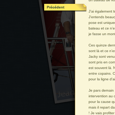
un bateau de vo
Précédent
J’ai également t
J’entends beauc
pose est unique
bateau et ce n’e
je fasse un mon
Ces quinze derni
sont là et ce n’e
Jacky sont venus
sont pris en co
est souvent là.
entre copains. C
pour la ligne d’ai
Je pars demain p
intervention au 
pour la cause qu
mais il repart 
! Je vais profite