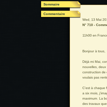
Sommaire
Commentaire
Wed, 13 Mai 201
N° 710 - Comme
11h00 en Franc
Bonjour à tous,
Déjà mi Mai, co
nouvelles, deux 
construction de c
voulais pas rent
C’est à chaque f
a six mois, j’i
maximum. La bon
des travaux que l