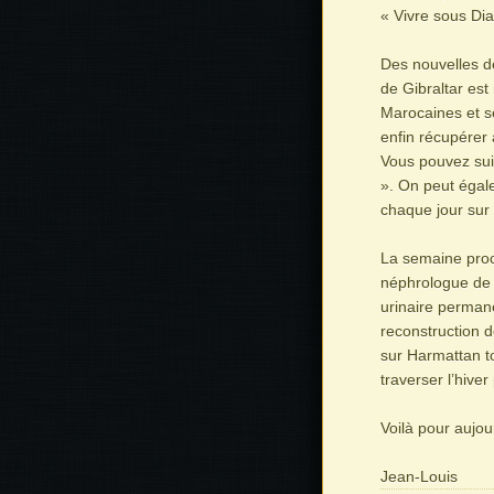
« Vivre sous Dia
Des nouvelles de
de Gibraltar est
Marocaines et s
enfin récupérer
Vous pouvez sui
». On peut égale
chaque jour sur 
La semaine proch
néphrologue de 
urinaire permane
reconstruction d
sur Harmattan to
traverser l’hive
Voilà pour aujour
Jean-Louis