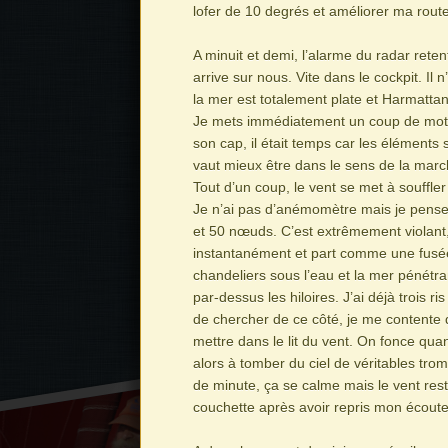
lofer de 10 degrés et améliorer ma route
A minuit et demi, l’alarme du radar retent
arrive sur nous. Vite dans le cockpit. Il n
la mer est totalement plate et Harmattan
Je mets immédiatement un coup de mote
son cap, il était temps car les éléments s
vaut mieux être dans le sens de la marc
Tout d’un coup, le vent se met à souffler
Je n’ai pas d’anémomètre mais je pense q
et 50 nœuds. C’est extrêmement violant
instantanément et part comme une fusée
chandeliers sous l’eau et la mer pénétra
par-dessus les hiloires. J’ai déjà trois ris
de chercher de ce côté, je me contente d’
mettre dans le lit du vent. On fonce qua
alors à tomber du ciel de véritables tro
de minute, ça se calme mais le vent res
couchette après avoir repris mon écoute