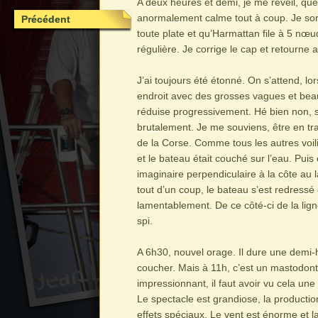
A deux heures et demi, je me réveil, que 
anormalement calme tout à coup. Je sor
Précédent
toute plate et qu’Harmattan file à 5 nœu
régulière. Je corrige le cap et retourne au
J’ai toujours été étonné. On s’attend, lo
endroit avec des grosses vagues et bea
réduise progressivement. Hé bien non, s
brutalement. Je me souviens, être en tra
de la Corse. Comme tous les autres voilie
et le bateau était couché sur l’eau. Puis
imaginaire perpendiculaire à la côte au 
tout d’un coup, le bateau s’est redressé 
lamentablement. De ce côté-ci de la lign
spi.
A 6h30, nouvel orage. Il dure une demi-
coucher. Mais à 11h, c’est un mastodonte
impressionnant, il faut avoir vu cela une
Le spectacle est grandiose, la productio
effets spéciaux. Le vent est énorme et la 