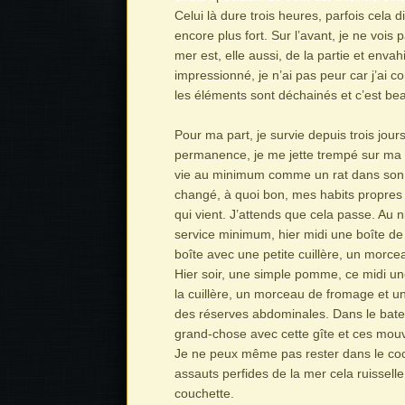
Celui là dure trois heures, parfois cela 
encore plus fort. Sur l’avant, je ne vois 
mer est, elle aussi, de la partie et envahi
impressionné, je n’ai pas peur car j’ai 
les éléments sont déchainés et c’est bea
Pour ma part, je survie depuis trois jour
permanence, je me jette trempé sur ma c
vie au minimum comme un rat dans son t
changé, à quoi bon, mes habits propres 
qui vient. J’attends que cela passe. Au n
service minimum, hier midi une boîte d
boîte avec une petite cuillère, un morc
Hier soir, une simple pomme, ce midi u
la cuillère, un morceau de fromage et 
des réserves abdominales. Dans le bate
grand-chose avec cette gîte et ces mo
Je ne peux même pas rester dans le cockp
assauts perfides de la mer cela ruissell
couchette.