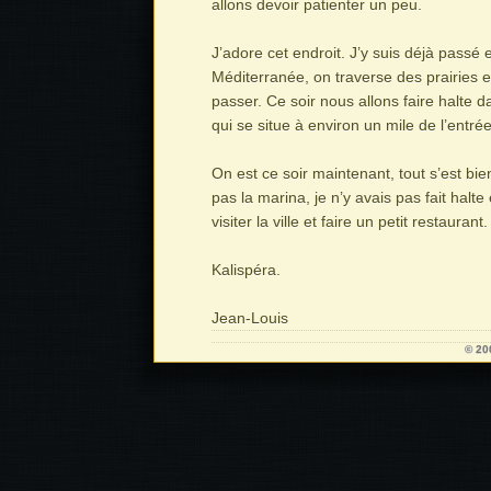
allons devoir patienter un peu.
J’adore cet endroit. J’y suis déjà passé
Méditerranée, on traverse des prairies 
passer. Ce soir nous allons faire halte d
qui se situe à environ un mile de l’entr
On est ce soir maintenant, tout s’est bi
pas la marina, je n’y avais pas fait halt
visiter la ville et faire un petit restaurant.
Kalispéra.
Jean-Louis
© 20