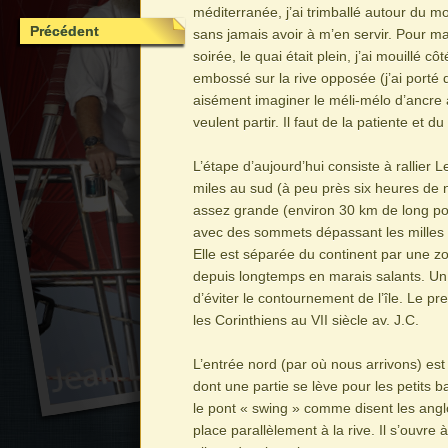
méditerranée, j’ai trimballé autour du
Précédent
sans jamais avoir à m’en servir. Pour ma 
soirée, le quai était plein, j’ai mouillé cô
embossé sur la rive opposée (j’ai porté
aisément imaginer le méli-mélo d’ancre
veulent partir. Il faut de la patiente et d
L’étape d’aujourd’hui consiste à rallier L
miles au sud (à peu près six heures de na
assez grande (environ 30 km de long po
avec des sommets dépassant les milles 
Elle est séparée du continent par une 
depuis longtemps en marais salants. Un
d’éviter le contournement de l’île. Le pr
les Corinthiens au VII siècle av. J.C.
L’entrée nord (par où nous arrivons) est
dont une partie se lève pour les petits 
le pont « swing » comme disent les angl
place parallèlement à la rive. Il s’ouvre 